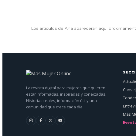
Los artículos de Ana aparecerán aquí próximament
SECC
Actual
La revista digital para mujeres que quieren
Conse
estar informadas, inspiradas y conectadas.
Tenden
Historias reales, información útil y una
Entrev
comunidad que crece cada día.
Más Mu
Event