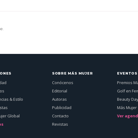
e.
IONES
SOBRE MÁS MUJER
EVENTOS
idad
Conócenos
Premios M
jos
Editorial
Golf en Fe
cias & Estilo
Autoras
Beauty Da
istas
Publicidad
Más Mujer 
jer Global
Contacto
Ver agen
os
Revistas