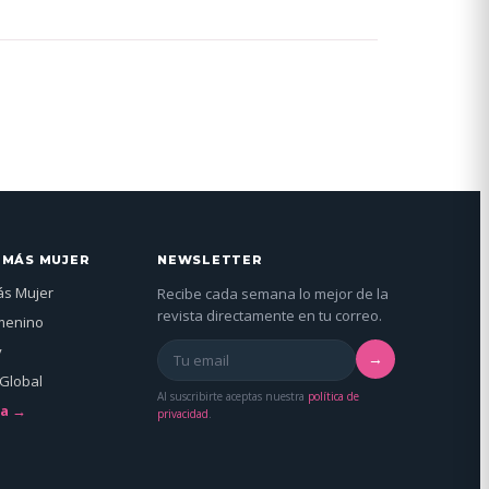
 MÁS MUJER
NEWSLETTER
ás Mujer
Recibe cada semana lo mejor de la
revista directamente en tu correo.
menino
y
→
Global
Al suscribirte aceptas nuestra
política de
da →
privacidad
.