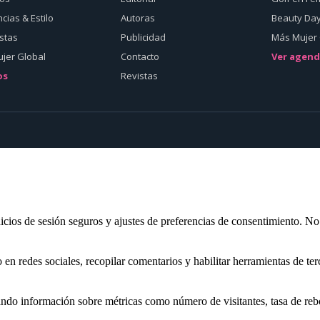
cias & Estilo
Autoras
Beauty Da
istas
Publicidad
Más Mujer 
jer Global
Contacto
Ver agen
os
Revistas
inicios de sesión seguros y ajustes de preferencias de consentimiento. N
n redes sociales, recopilar comentarios y habilitar herramientas de ter
nando información sobre métricas como número de visitantes, tasa de rebo