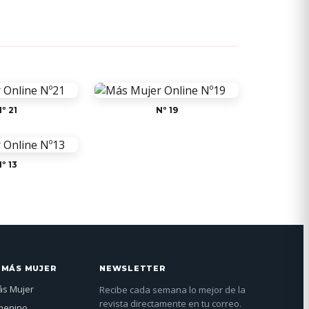
º 21
Nº 19
º 13
 MÁS MUJER
NEWSLETTER
ás Mujer
Recibe cada semana lo mejor de la
revista directamente en tu correo.
menino