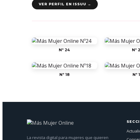
VER PERFIL EN ISSUU →
Nº 24
Nº 
Nº 18
Nº 
SECC
Actual
La revista digital para mujeres que quieren
Conse