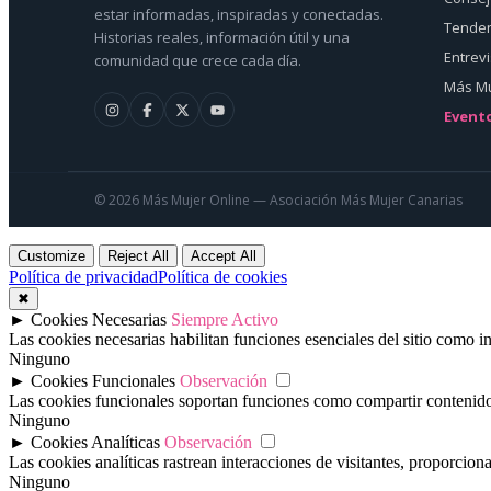
estar informadas, inspiradas y conectadas.
Tenden
Historias reales, información útil y una
Entrev
comunidad que crece cada día.
Más Mu
Event
© 2026 Más Mujer Online — Asociación Más Mujer Canarias
Customize
Reject All
Accept All
Política de privacidad
Política de cookies
✖
►
Cookies Necesarias
Siempre Activo
Las cookies necesarias habilitan funciones esenciales del sitio como 
Ninguno
►
Cookies Funcionales
Observación
Las cookies funcionales soportan funciones como compartir contenido e
Ninguno
►
Cookies Analíticas
Observación
Las cookies analíticas rastrean interacciones de visitantes, proporcio
Ninguno