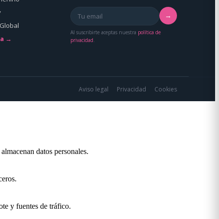
y
→
Global
Al suscribirte aceptas nuestra
política de
da →
privacidad
.
Aviso legal
Privacidad
Cookies
o almacenan datos personales.
ceros.
te y fuentes de tráfico.