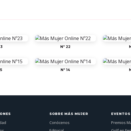
23
Nº 22
N
15
Nº 14
N
IONES
SOBRE MÁS MUJER
EVENTOS
idad
Conócenos
Premios M
jos
Editorial
Golf en Fe