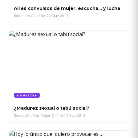
Aires convulsos de mujer: escucha… y lucha
Rubén de Cándido
•
22 May 2019
CONSEJOS
¿Madurez sexual o tabú social?
Redacción Más Mujer Online
•
17 Sep 2018