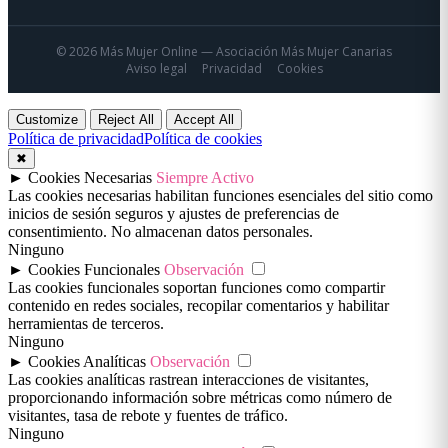
© 2026 Más Mujer Online — Asociación Más Mujer Canarias
Aviso legal
Privacidad
Cookies
Customize
Reject All
Accept All
Política de privacidad
Política de cookies
✖
►
Cookies Necesarias
Siempre Activo
Las cookies necesarias habilitan funciones esenciales del sitio como
inicios de sesión seguros y ajustes de preferencias de
consentimiento. No almacenan datos personales.
Ninguno
►
Cookies Funcionales
Observación
Las cookies funcionales soportan funciones como compartir
contenido en redes sociales, recopilar comentarios y habilitar
herramientas de terceros.
Ninguno
►
Cookies Analíticas
Observación
Las cookies analíticas rastrean interacciones de visitantes,
proporcionando información sobre métricas como número de
visitantes, tasa de rebote y fuentes de tráfico.
Ninguno