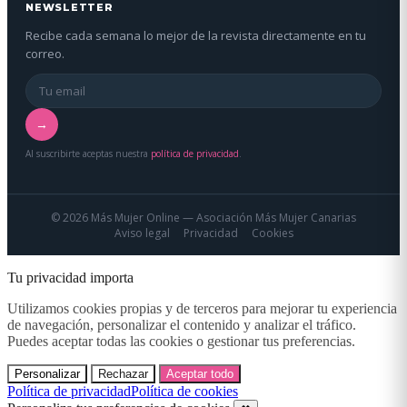
NEWSLETTER
Recibe cada semana lo mejor de la revista directamente en tu
correo.
→
Al suscribirte aceptas nuestra
política de privacidad
.
© 2026 Más Mujer Online — Asociación Más Mujer Canarias
Aviso legal
Privacidad
Cookies
Tu privacidad importa
Utilizamos cookies propias y de terceros para mejorar tu experiencia
de navegación, personalizar el contenido y analizar el tráfico.
Puedes aceptar todas las cookies o gestionar tus preferencias.
Personalizar
Rechazar
Aceptar todo
Política de privacidad
Política de cookies