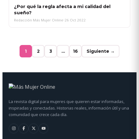
¿Por qué la regla afecta a mi calidad del
sueño?
Redacción Más Mujer Online
•
26 Oct 2022
1
2
3
…
16
Siguiente →
La revista digital para mujeres que quieren estar informadas,
inspiradas y conectadas. Historias reales, información útil y una
comunidad que crece cada día.