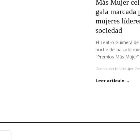
Más Mujer cel
gala marcada p
mujeres líder
sociedad
El Teatro Guimerá de 
noche del pasado miér
“Premios Más Mujer” 
Redacción Más Mujer On
Leer artículo →