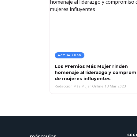
ACTUALIDAD
Los Premios Más Mujer rinden
homenaje al liderazgo y comprom
de mujeres influyentes
Redacción Más Mujer Online
•
13 Mar 2023
SEC