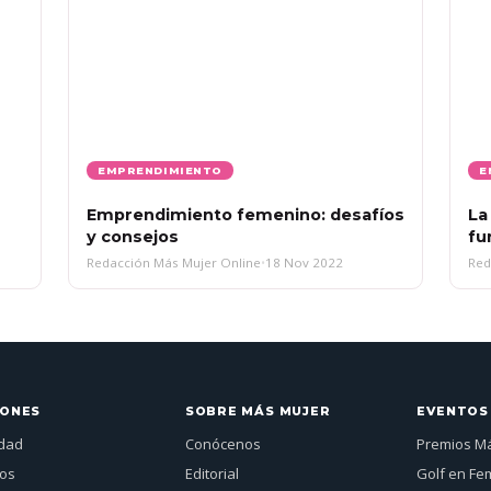
EMPRENDIMIENTO
E
Emprendimiento femenino: desafíos
La
y consejos
fu
Redacción Más Mujer Online
•
18 Nov 2022
Red
IONES
SOBRE MÁS MUJER
EVENTOS
idad
Conócenos
Premios M
jos
Editorial
Golf en Fe