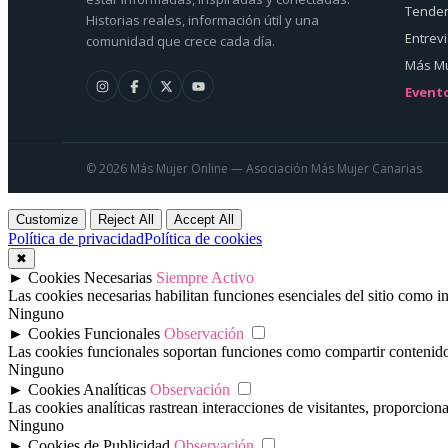
Tenden
Historias reales, información útil y una
Entrev
comunidad que crece cada día.
Más Mu
Event
© 2026 Más Mujer Online — Asociación Más Mujer Canarias
Customize
Reject All
Accept All
Política de privacidad
Política de cookies
✖
►
Cookies Necesarias
Siempre Activo
Las cookies necesarias habilitan funciones esenciales del sitio como 
Ninguno
►
Cookies Funcionales
Observación
Las cookies funcionales soportan funciones como compartir contenido e
Ninguno
►
Cookies Analíticas
Observación
Las cookies analíticas rastrean interacciones de visitantes, proporcio
Ninguno
►
Cookies de Publicidad
Observación