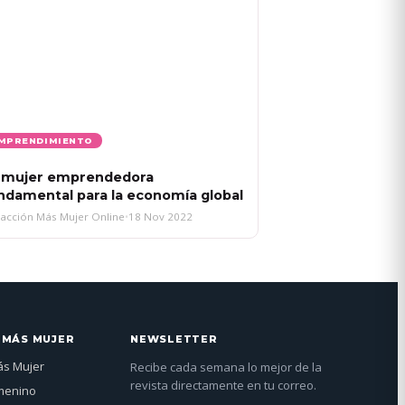
MPRENDIMIENTO
 mujer emprendedora
ndamental para la economía global
acción Más Mujer Online
•
18 Nov 2022
 MÁS MUJER
NEWSLETTER
ás Mujer
Recibe cada semana lo mejor de la
revista directamente en tu correo.
menino