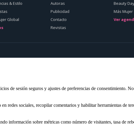
cias & Estilo
Autoras
Beauty Da
istas
Publicidad
Más Mujer 
jer Global
Contacto
Ver agen
os
Revistas
inicios de sesión seguros y ajustes de preferencias de consentimiento. N
n redes sociales, recopilar comentarios y habilitar herramientas de ter
nando información sobre métricas como número de visitantes, tasa de rebo