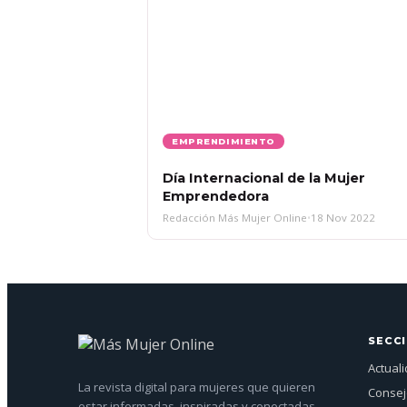
EMPRENDIMIENTO
Día Internacional de la Mujer
Emprendedora
Redacción Más Mujer Online
•
18 Nov 2022
SECC
Actual
La revista digital para mujeres que quieren
Conse
estar informadas, inspiradas y conectadas.