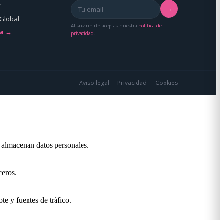
y
→
Global
Al suscribirte aceptas nuestra
política de
da →
privacidad
.
Aviso legal
Privacidad
Cookies
o almacenan datos personales.
ceros.
te y fuentes de tráfico.