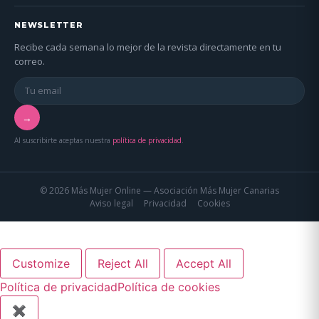
NEWSLETTER
Recibe cada semana lo mejor de la revista directamente en tu
correo.
→
Al suscribirte aceptas nuestra
política de privacidad
.
© 2026 Más Mujer Online — Asociación Más Mujer Canarias
Aviso legal
Privacidad
Cookies
Customize
Reject All
Accept All
Política de privacidad
Política de cookies
✖