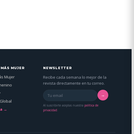
 MÁS MUJER
NEWSLETTER
ás Mujer
Recibe cada semana lo mejor de la
revista directamente en tu correo.
menino
y
→
Global
Al suscribirte aceptas nuestra
política de
da →
privacidad
.