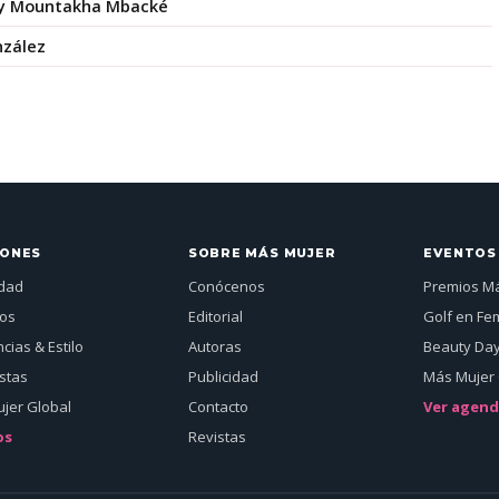
ly Mountakha Mbacké
nzález
IONES
SOBRE MÁS MUJER
EVENTOS
idad
Conócenos
Premios M
jos
Editorial
Golf en Fe
cias & Estilo
Autoras
Beauty Da
istas
Publicidad
Más Mujer 
jer Global
Contacto
Ver agen
os
Revistas