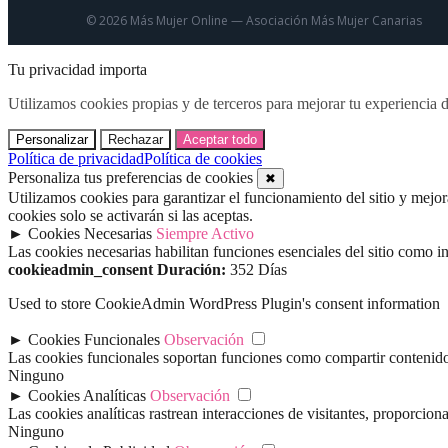
© 2026 Más Mujer Online — Asociación Más Mujer Canarias
Tu privacidad importa
Utilizamos cookies propias y de terceros para mejorar tu experiencia de
Personalizar
Rechazar
Aceptar todo
Política de privacidad
Política de cookies
Personaliza tus preferencias de cookies
✖
Utilizamos cookies para garantizar el funcionamiento del sitio y mejo
cookies solo se activarán si las aceptas.
►
Cookies Necesarias
Siempre Activo
Las cookies necesarias habilitan funciones esenciales del sitio como 
cookieadmin_consent
Duración:
352 Días
Used to store CookieAdmin WordPress Plugin's consent information
►
Cookies Funcionales
Observación
Las cookies funcionales soportan funciones como compartir contenido e
Ninguno
►
Cookies Analíticas
Observación
Las cookies analíticas rastrean interacciones de visitantes, proporcio
Ninguno