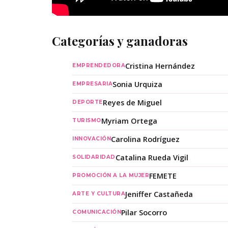
Categorías y ganadoras
Cristina Hernández
EMPRENDEDORA
Sonia Urquiza
EMPRESARIA
Reyes de Miguel
DEPORTE
Myriam Ortega
TURISMO
Carolina Rodríguez
INNOVACIÓN
Catalina Rueda Vigil
SOLIDARIDAD
FEMETE
PROMOCIÓN A LA MUJER
Jeniffer Castañeda
ARTE Y CULTURA
Pilar Socorro
COMUNICACIÓN