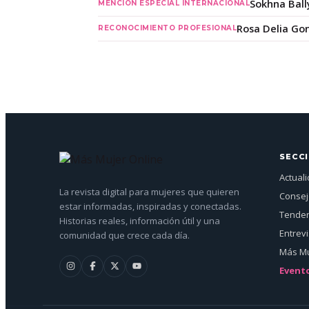
Sokhna Bal
MENCIÓN ESPECIAL INTERNACIONAL
Rosa Delia Go
RECONOCIMIENTO PROFESIONAL
SECC
Actual
La revista digital para mujeres que quieren
Conse
estar informadas, inspiradas y conectadas.
Tenden
Historias reales, información útil y una
Entrev
comunidad que crece cada día.
Más Mu
Event