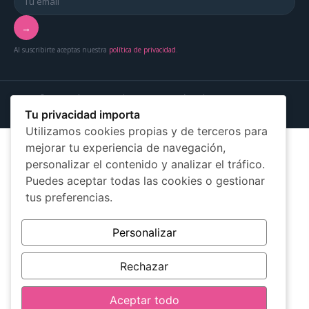
→
Al suscribirte aceptas nuestra
política de privacidad
.
© 2026 Más Mujer Online — Asociación Más Mujer Canarias
Aviso legal
Privacidad
Cookies
Tu privacidad importa
Utilizamos cookies propias y de terceros para
mejorar tu experiencia de navegación,
personalizar el contenido y analizar el tráfico.
Puedes aceptar todas las cookies o gestionar
tus preferencias.
Personalizar
Rechazar
Aceptar todo