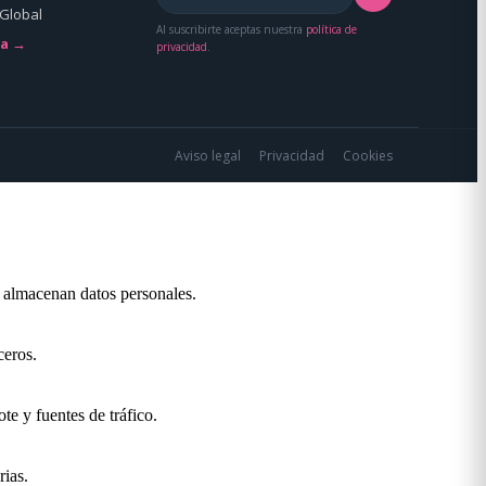
Global
Al suscribirte aceptas nuestra
política de
da →
privacidad
.
Aviso legal
Privacidad
Cookies
o almacenan datos personales.
ceros.
te y fuentes de tráfico.
rias.