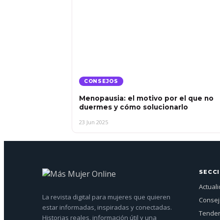
CONSEJOS
Menopausia: el motivo por el que no
duermes y cómo solucionarlo
23 Jun 2025
SECC
Actual
La revista digital para mujeres que quieren
Conse
estar informadas, inspiradas y conectadas.
Tenden
Historias reales, información útil y una