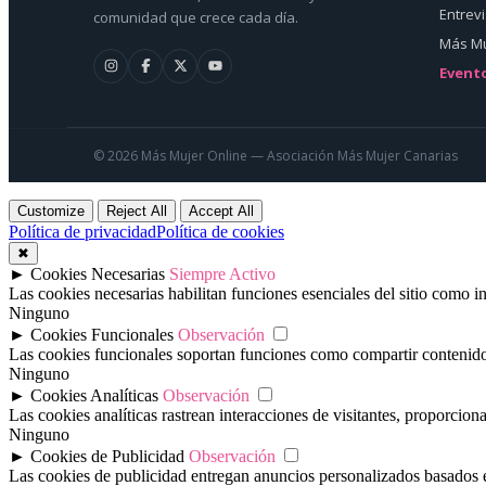
Entrev
comunidad que crece cada día.
Más Mu
Event
© 2026 Más Mujer Online — Asociación Más Mujer Canarias
Customize
Reject All
Accept All
Política de privacidad
Política de cookies
✖
►
Cookies Necesarias
Siempre Activo
Las cookies necesarias habilitan funciones esenciales del sitio como 
Ninguno
►
Cookies Funcionales
Observación
Las cookies funcionales soportan funciones como compartir contenido e
Ninguno
►
Cookies Analíticas
Observación
Las cookies analíticas rastrean interacciones de visitantes, proporcio
Ninguno
►
Cookies de Publicidad
Observación
Las cookies de publicidad entregan anuncios personalizados basados en 