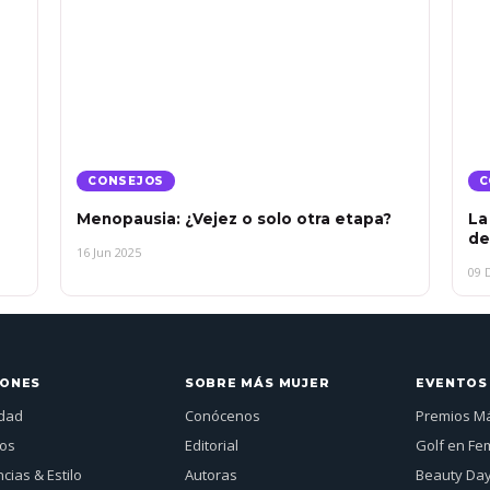
CONSEJOS
C
Menopausia: ¿Vejez o solo otra etapa?
La
de
16 Jun 2025
09 
IONES
SOBRE MÁS MUJER
EVENTOS
idad
Conócenos
Premios M
jos
Editorial
Golf en Fe
cias & Estilo
Autoras
Beauty Da