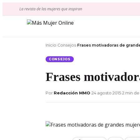
Ir
La revista de las mujeres que inspiran
al
contenido
Inicio
›
Consejos
›
Frases motivadoras de grand
CONSEJOS
Frases motivador
Por
Redacción MMO
•
24 agosto 2015
•
2 min de