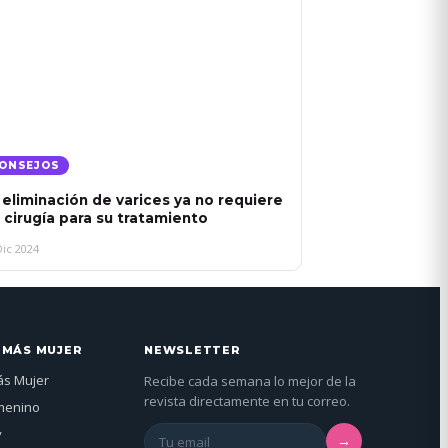
ONSEJOS
 eliminación de varices ya no requiere
 cirugía para su tratamiento
Dic 2024
 MÁS MUJER
NEWSLETTER
ás Mujer
Recibe cada semana lo mejor de la
revista directamente en tu correo.
menino
y
→