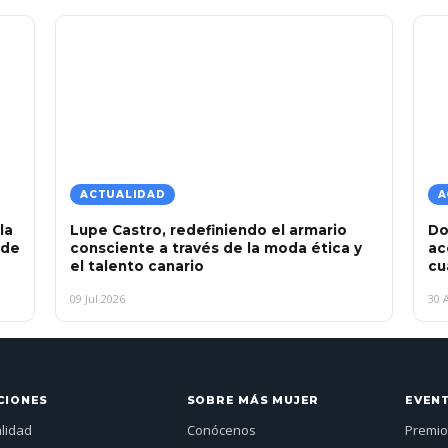
ACTUALIDAD
A
la
Lupe Castro, redefiniendo el armario
Do
 de
consciente a través de la moda ética y
ac
el talento canario
cu
09 Jul 2026
30 
CIONES
SOBRE MÁS MUJER
EVEN
alidad
Conócenos
Premio