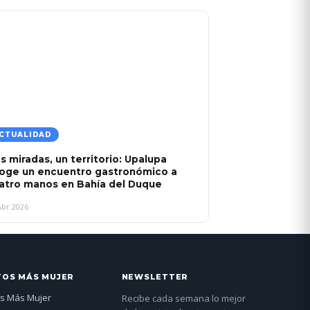
CTUALIDAD
s miradas, un territorio: Upalupa
oge un encuentro gastronómico a
atro manos en Bahía del Duque
Abr 2026
TOS MÁS MUJER
NEWSLETTER
s Más Mujer
Recibe cada semana lo mejor