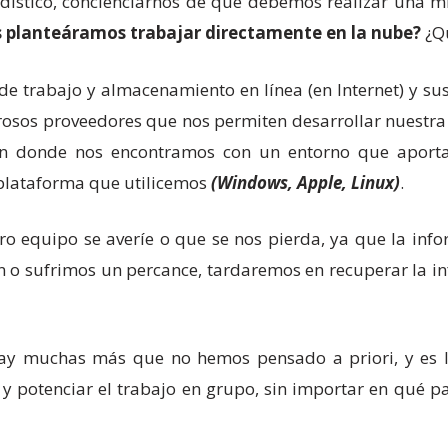
dístico, concienciarnos de que debemos realizar una mín
os planteáramos trabajar directamente en la nube?
¿Qu
e trabajo y almacenamiento en línea (en Internet) y sus
sos proveedores que nos permiten desarrollar nuestra a
 en donde nos encontramos con un entorno que aporta
 plataforma que utilicemos
(Windows, Apple, Linux)
.
 equipo se averíe o que se nos pierda, ya que la inf
ban o sufrimos un percance, tardaremos en recuperar la 
 hay muchas más que no hemos pensado a priori, y es l
y potenciar el trabajo en grupo, sin importar en qué p