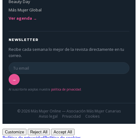
Beauty Day
Más Mujer Global
Ver agenda →
NEWSLETTER
Recibe cada semana lo mejor de la revista directamente en tu
correo.
→
Al suscribirte aceptas nuestra
política de privacidad
.
© 2026 Más Mujer Online — Asociación Más Mujer Canarias
Aviso legal
Privacidad
Cookies
Customize
Reject All
Accept All
Política de privacidad
Política de cookies