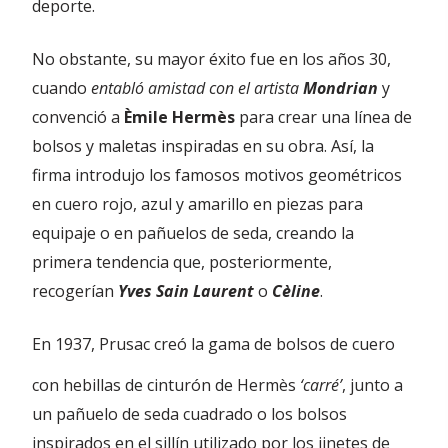
deporte.
No obstante, su mayor éxito fue en los años 30,
cuando
entabló amistad con el artista
Mondrian
y
convenció a
Èmile Hermès
para crear una línea de
bolsos y maletas inspiradas en su obra. Así, la
firma introdujo los famosos motivos geométricos
en cuero rojo, azul y amarillo en piezas para
equipaje o en pañuelos de seda, creando la
primera tendencia que, posteriormente,
recogerían
Yves Sain Laurent
o
Cèline
.
En 1937, Prusac creó la gama de bolsos de cuero
con hebillas de cinturón de Hermès
‘carré’
,
junto a
un pañuelo de seda cuadrado o los bolsos
inspirados en el sillín utilizado por los jinetes de