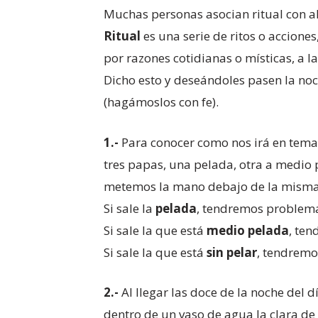
Muchas personas asocian ritual con al
Ritual
es una serie de ritos o accione
por razones cotidianas o místicas, a l
Dicho esto y deseándoles pasen la noc
(hagámoslos con fe).
1.-
Para conocer como nos irá en tem
tres papas, una pelada, otra a medio p
metemos la mano debajo de la misma
Si sale la
pelada
, tendremos problema
Si sale la que está
medio pelada
, ten
Si sale la que está
sin pelar
, tendremo
2.-
Al llegar las doce de la noche del
dentro de un vaso de agua la clara de