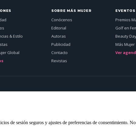
IONES
SOBRE MÁS MUJER
EVENTOS
idad
Conócenos
Premios M
jos
Editorial
Golf en Fe
cias & Estilo
Autoras
Beauty Da
istas
Publicidad
Más Mujer 
jer Global
Contacto
Ver agen
os
Revistas
inicios de sesión seguros y ajustes de preferencias de consentimiento. N