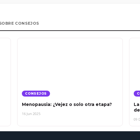
SOBRE CONSEJOS
CONSEJOS
C
Menopausia: ¿Vejez o solo otra etapa?
La
de
16 Jun 2025
09 