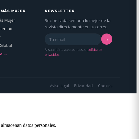
 MÁS MUJER
NEWSLETTER
ás Mujer
Recibe cada semana lo mejor de la
revista directamente en tu correo.
menino
y
→
Global
Al suscribirte aceptas nuestra
política de
da →
privacidad
.
Aviso legal
Privacidad
Cookies
o almacenan datos personales.