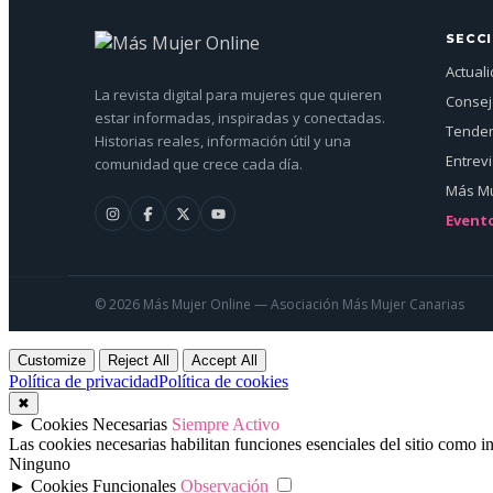
SECC
Actual
La revista digital para mujeres que quieren
Conse
estar informadas, inspiradas y conectadas.
Tenden
Historias reales, información útil y una
Entrev
comunidad que crece cada día.
Más Mu
Event
© 2026 Más Mujer Online — Asociación Más Mujer Canarias
Customize
Reject All
Accept All
Política de privacidad
Política de cookies
✖
►
Cookies Necesarias
Siempre Activo
Las cookies necesarias habilitan funciones esenciales del sitio como 
Ninguno
►
Cookies Funcionales
Observación