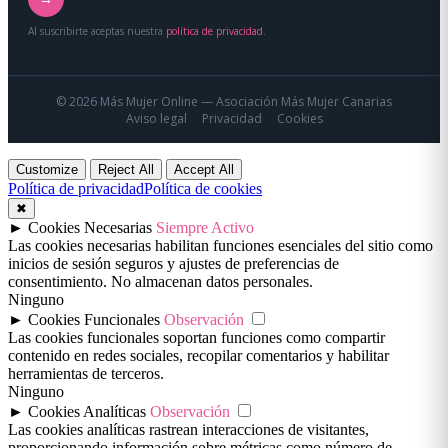
Al suscribirte aceptas nuestra
política de privacidad
.
© 2026 Más Mujer Online — Asociación Más Mujer Canarias
Aviso legal
Privacidad
Cookies
Customize
Reject All
Accept All
Política de privacidad
Política de cookies
✖
►
Cookies Necesarias
Siempre Activo
Las cookies necesarias habilitan funciones esenciales del sitio como
inicios de sesión seguros y ajustes de preferencias de
consentimiento. No almacenan datos personales.
Ninguno
►
Cookies Funcionales
Observación
Las cookies funcionales soportan funciones como compartir
contenido en redes sociales, recopilar comentarios y habilitar
herramientas de terceros.
Ninguno
►
Cookies Analíticas
Observación
Las cookies analíticas rastrean interacciones de visitantes,
proporcionando información sobre métricas como número de