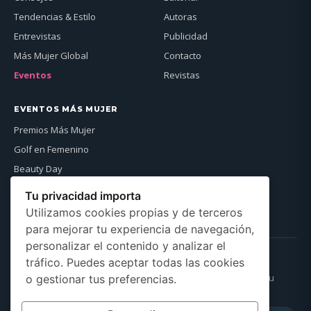
Tendencias & Estilo
Autoras
Entrevistas
Publicidad
Más Mujer Global
Contacto
Eventos
Revistas
EVENTOS MÁS MUJER
Premios Más Mujer
Golf en Femenino
Beauty Day
Más Mujer Global
Tu privacidad importa
Ver agenda →
Utilizamos cookies propias y de terceros
para mejorar tu experiencia de navegación,
personalizar el contenido y analizar el
NEWSLETTER
tráfico. Puedes aceptar todas las cookies
Recibe cada semana lo mejor de la revista directamente en tu
o gestionar tus preferencias.
correo.