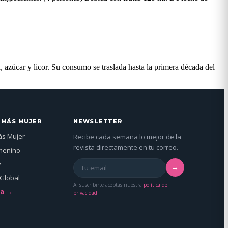
 azúcar y licor. Su consumo se traslada hasta la primera década del
 MÁS MUJER
NEWSLETTER
ás Mujer
Recibe cada semana lo mejor de la
revista directamente en tu correo.
menino
y
→
Global
Al suscribirte aceptas nuestra
política de
da →
privacidad
.