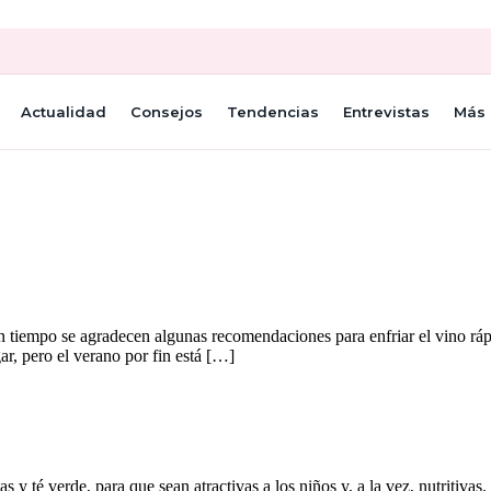
Actualidad
Consejos
Tendencias
Entrevistas
Más 
n tiempo se agradecen algunas recomendaciones para enfriar el vino rá
ar, pero el verano por fin está […]
 y té verde, para que sean atractivas a los niños y, a la vez, nutritivas