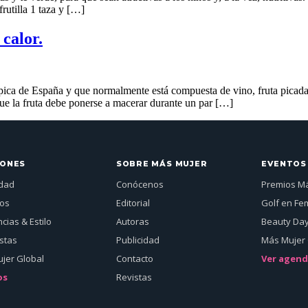
rutilla 1 taza y […]
 calor.
pica de España y que normalmente está compuesta de vino, fruta picada,
que la fruta debe ponerse a macerar durante un par […]
IONES
SOBRE MÁS MUJER
EVENTOS
idad
Conócenos
Premios M
jos
Editorial
Golf en Fe
cias & Estilo
Autoras
Beauty Da
istas
Publicidad
Más Mujer 
jer Global
Contacto
Ver agen
os
Revistas