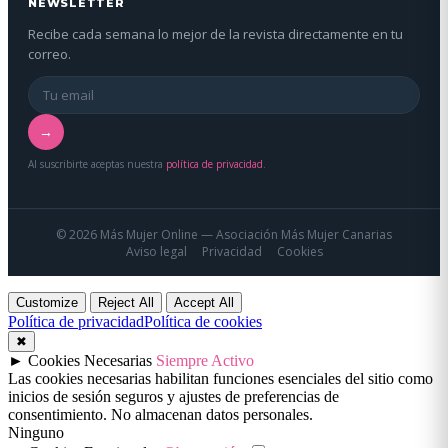
NEWSLETTER
Recibe cada semana lo mejor de la revista directamente en tu
correo.
→
Al suscribirte aceptas nuestra
política de privacidad
.
© 2026 Más Mujer Online — Asociación Más Mujer Canarias
Aviso legal
Privacidad
Cookies
Customize
Reject All
Accept All
Política de privacidad
Política de cookies
✖
►
Cookies Necesarias
Siempre Activo
Las cookies necesarias habilitan funciones esenciales del sitio como
inicios de sesión seguros y ajustes de preferencias de
consentimiento. No almacenan datos personales.
Ninguno