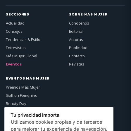
SECCIONES
SOBRE MÁS MUJER
Actualidad
Conócenos
Consejos
Editorial
Tendencias & Estilo
Autoras
Entrevistas
Publicidad
Más Mujer Global
Contacto
Eventos
Revistas
EVENTOS MÁS MUJER
Premios Más Mujer
Golf en Femenino
Beauty Day
Más Mujer Global
Tu privacidad importa
Ver agenda →
Utilizamos cookies propias y de terceros
para mejorar tu experiencia de navegación,