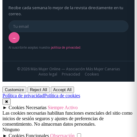
Recibe cada semana lo mejor de la revista directamente en tu
correo.
→
Al suscribirte aceptas nuestra
política de privacidad
.
© 2026 Más Mujer Online — Asociación Más Mujer Canarias
Aviso legal
Privacidad
Cookies
Customize
Reject All
Accept All
Política de privacidad
Política de cookies
✖
►
Cookies Necesarias
Siempre Activo
Las cookies necesarias habilitan funciones esenciales del sitio como
inicios de sesión seguros y ajustes de preferencias de
consentimiento. No almacenan datos personales.
Ninguno
►
Cookies Funcionales
Observación