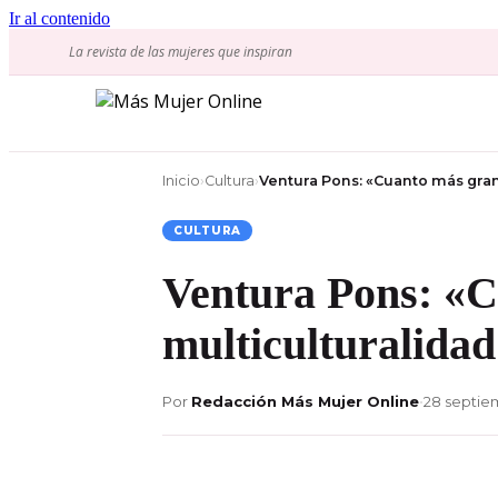
Ir al contenido
La revista de las mujeres que inspiran
Inicio
›
Cultura
›
Ventura Pons: «Cuanto más gran
CULTURA
Ventura Pons: «C
multiculturalida
Por
Redacción Más Mujer Online
•
28 septie