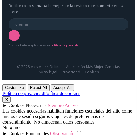
Recibe cada semana lo mejor de la revista directamente en tu
correo.
→
Al suscribirte aceptas nuestra
política de privacidad
.
© 2026 Más Mujer Online — Asociación Más Mujer Canarias
Aviso legal
Privacidad
Cookies
Customize
Reject All
Accept All
Política de privacidad
Política de cookies
✖
►
Cookies Necesarias
Siempre Activo
Las cookies necesarias habilitan funciones esenciales del sitio como
inicios de sesión seguros y ajustes de preferencias de
consentimiento. No almacenan datos personales.
Ninguno
►
Cookies Funcionales
Observación