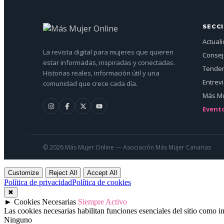
SECC
Actual
La revista digital para mujeres que quieren
Conse
estar informadas, inspiradas y conectadas.
Tenden
Historias reales, información útil y una
Entrev
comunidad que crece cada día.
Más Mu
Event
© 2026 Más Mujer Online — Asociación Más Mujer Canarias
Customize
Reject All
Accept All
Política de privacidad
Política de cookies
✖
►
Cookies Necesarias
Siempre Activo
Las cookies necesarias habilitan funciones esenciales del sitio como 
Ninguno