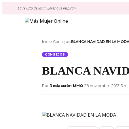
Ir
La revista de las mujeres que inspiran
al
contenido
Inicio
›
Consejos
›
BLANCA NAVIDAD EN LA MOD
CONSEJOS
BLANCA NAVI
Por
Redacción MMO
•
28 noviembre 2013
•
3 mi