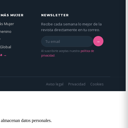
 MÁS MUJER
NEWSLETTER
ás Mujer
Recibe cada semana lo mejor de la
revista directamente en tu correo.
menino
y
→
Global
Al suscribirte aceptas nuestra
política de
da →
privacidad
.
Aviso legal
Privacidad
Cookies
o almacenan datos personales.