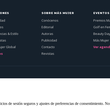
IONES
SOBRE MÁS MUJER
EVENTOS
idad
Conócenos
Premios M
jos
Editorial
Golf en Fe
cias & Estilo
Autoras
Beauty Da
istas
Publicidad
Más Mujer 
jer Global
Contacto
Ver agen
os
Revistas
inicios de sesión seguros y ajustes de preferencias de consentimiento. N