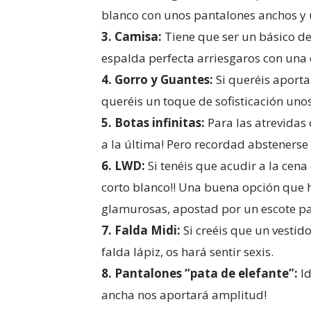
blanco con unos pantalones anchos y u
3.
Camisa:
Tiene que ser un básico d
espalda perfecta arriesgaros con una 
4.
Gorro y Guantes:
Si queréis aporta
queréis un toque de sofisticación unos
5.
Botas infinitas:
Para las atrevidas
a la última! Pero recordad abstenerse
6.
LWD:
Si tenéis que acudir a la cena
corto blanco!! Una buena opción que ha
glamurosas, apostad por un escote pa
7.
Falda Midi:
Si creéis que un vestid
falda lápiz, os hará sentir sexis.
8.
Pantalones “pata de elefante”:
Id
ancha nos aportará amplitud!