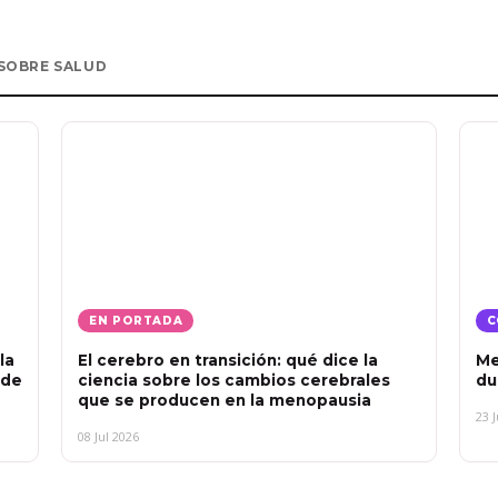
SOBRE SALUD
EN PORTADA
C
la
El cerebro en transición: qué dice la
Me
 de
ciencia sobre los cambios cerebrales
du
que se producen en la menopausia
23 
08 Jul 2026