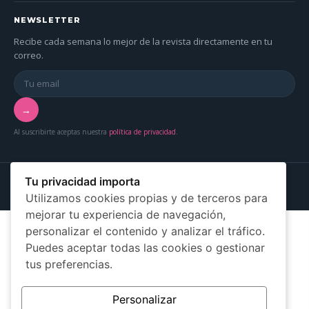
NEWSLETTER
Recibe cada semana lo mejor de la revista directamente en tu
correo.
→
Al suscribirte aceptas nuestra
política de privacidad
.
© 2026 Más Mujer Online — Asociación Más Mujer Canarias
Tu privacidad importa
Aviso legal
Privacidad
Cookies
Utilizamos cookies propias y de terceros para
mejorar tu experiencia de navegación,
personalizar el contenido y analizar el tráfico.
Puedes aceptar todas las cookies o gestionar
tus preferencias.
Personalizar