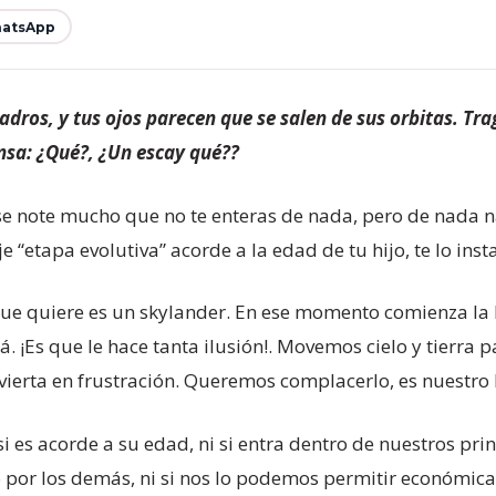
atsApp
adros, y tus ojos parecen que se salen de sus orbitas. Tra
ensa: ¿Qué?, ¿Un escay qué??
se note mucho que no te enteras de nada, pero de nada n
 “etapa evolutiva” acorde a la edad de tu hijo, te lo inst
lo que quiere es un skylander. En ese momento comienza l
rá. ¡Es que le hace tanta ilusión!. Movemos cielo y tierra 
vierta en frustración. Queremos complacerlo, es nuestro 
i es acorde a su edad, ni si entra dentro de nuestros prin
por los demás, ni si nos lo podemos permitir económicam