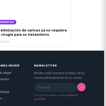
ONSEJOS
 eliminación de varices ya no requiere
 cirugía para su tratamiento
Dic 2024
 MÁS MUJER
NEWSLETTER
ás Mujer
Recibe cada semana lo mejor de la
revista directamente en tu correo.
menino
y
→
Global
Al suscribirte aceptas nuestra
política de
da →
privacidad
.