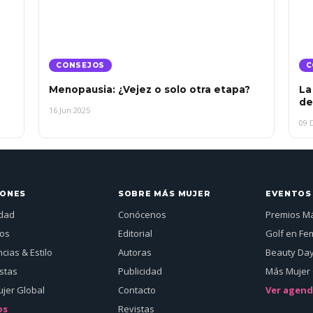
CONSEJOS
C
Menopausia: ¿Vejez o solo otra etapa?
La
de
16 Jun 2025
09 
IONES
SOBRE MÁS MUJER
EVENTOS
idad
Conócenos
Premios M
jos
Editorial
Golf en Fe
cias & Estilo
Autoras
Beauty Da
istas
Publicidad
Más Mujer 
jer Global
Contacto
Ver agen
os
Revistas