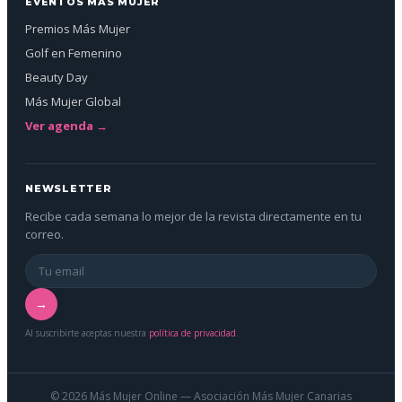
EVENTOS MÁS MUJER
Premios Más Mujer
Golf en Femenino
Beauty Day
Más Mujer Global
Ver agenda →
NEWSLETTER
Recibe cada semana lo mejor de la revista directamente en tu
correo.
→
Al suscribirte aceptas nuestra
política de privacidad
.
© 2026 Más Mujer Online — Asociación Más Mujer Canarias