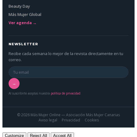
Beauty Day
Más Mujer Global
Ver agenda →
NEWSLETTER
Recibe cada semana lo mejor de la revista directamente en tu
correo.
→
Al suscribirte aceptas nuestra
política de privacidad
.
© 2026 Más Mujer Online — Asociación Más Mujer Canarias
Aviso legal
Privacidad
Cookies
Customize
Reject All
Accept All