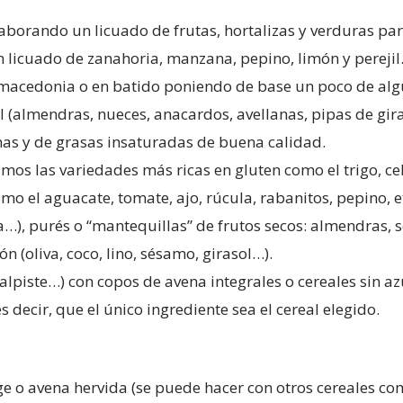
orando un licuado de frutas, hortalizas y verduras pa
n licuado de zanahoria, manzana, pepino, limón y perejil
 macedonia o en batido poniendo de base un poco de alg
al (almendras, nueces, anacardos, avellanas, pipas de gira
nas y de grasas insaturadas de buena calidad.
amos las variedades más ricas en gluten como el trigo, ce
mo el aguacate, tomate, ajo, rúcula, rabanitos, pepino,
), purés o “mantequillas” de frutos secos: almendras, sé
n (oliva, coco, lino, sésamo, girasol…).
 alpiste…) con copos de avena integrales o cereales sin a
 decir, que el único ingrediente sea el cereal elegido.
 o avena hervida (se puede hacer con otros cereales com