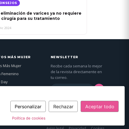
ONSEJOS
 eliminación de varices ya no requiere
 cirugía para su tratamiento
Dic 2024
TOS MÁS MUJER
NEWSLETTER
s Más Mujer
Recibe cada semana lo mejor
de la revista directamente en
n Femenino
tu correo.
 Day
→
jer Global
genda →
Al suscribirte aceptas nuestra
política de
privacidad
.
Personalizar
Rechazar
Aceptar todo
Política de cookies
Aviso legal
Privacidad
Cookies