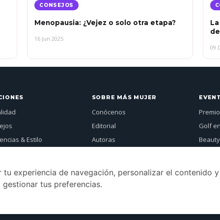
CONSEJOS
C
Menopausia: ¿Vejez o solo otra etapa?
La
de
16 Jun 2025
09 
CIONES
SOBRE MÁS MUJER
EVEN
alidad
Conócenos
Premio
ejos
Editorial
Golf e
ncias & Estilo
Autoras
Beauty
vistas
Publicidad
Más Mu
Mujer Global
Contacto
Ver a
 tu experiencia de navegación, personalizar el contenido y
tos
Revistas
 gestionar tus preferencias.