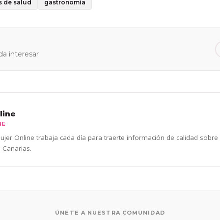
s de salud
gastronomía
a interesar
line
NE
jer Online trabaja cada día para traerte información de calidad sobre
 Canarias.
ÚNETE A NUESTRA COMUNIDAD