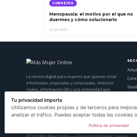
CONSEJOS
Menopausia: el motivo por el que no
duermes y cómo solucionarlo
23 Jun 2025
SEC
Actu
La revista digital para mujeres que quieren estar
Cons
informadas, inspiradas y conectadas. Historias
Tende
reales, información útil y una comunidad que
Entre
crece cada día.
Tu privacidad importa
Más 
Utilizamos cookies propias y de terceros para mejorar
Even
analizar el tráfico. Puedes aceptar todas las cookies o
Política de privacidad
© 2026 Más Mujer Online — Asociación Más Mujer Canarias