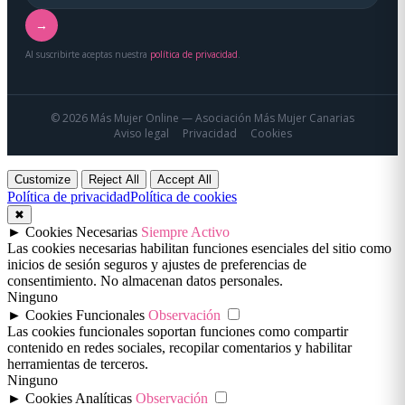
→
Al suscribirte aceptas nuestra
política de privacidad
.
© 2026 Más Mujer Online — Asociación Más Mujer Canarias
Aviso legal
Privacidad
Cookies
Customize
Reject All
Accept All
Política de privacidad
Política de cookies
✖
►
Cookies Necesarias
Siempre Activo
Las cookies necesarias habilitan funciones esenciales del sitio como
inicios de sesión seguros y ajustes de preferencias de
consentimiento. No almacenan datos personales.
Ninguno
►
Cookies Funcionales
Observación
Las cookies funcionales soportan funciones como compartir
contenido en redes sociales, recopilar comentarios y habilitar
herramientas de terceros.
Ninguno
►
Cookies Analíticas
Observación