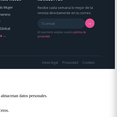
ás Mujer
Recibe cada semana lo mejor de la
revista directamente en tu correo.
menino
y
→
Global
Al suscribirte aceptas nuestra
política de
da →
privacidad
.
Aviso legal
Privacidad
Cookies
o almacenan datos personales.
ceros.