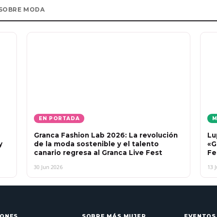
 SOBRE MODA
EN PORTADA
M
Granca Fashion Lab 2026: La revolución
Lu
y
de la moda sostenible y el talento
«G
canario regresa al Granca Live Fest
Fe
30 Jun 2026
13 
IONES
SOBRE MÁS MUJER
EVENTOS