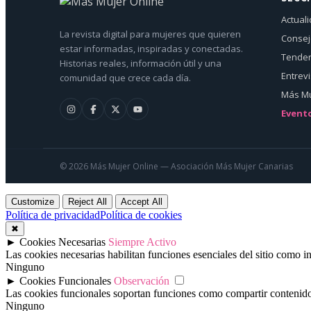
Actual
La revista digital para mujeres que quieren
Conse
estar informadas, inspiradas y conectadas.
Tenden
Historias reales, información útil y una
Entrev
comunidad que crece cada día.
Más Mu
Event
© 2026 Más Mujer Online — Asociación Más Mujer Canarias
Customize
Reject All
Accept All
Política de privacidad
Política de cookies
✖
►
Cookies Necesarias
Siempre Activo
Las cookies necesarias habilitan funciones esenciales del sitio como 
Ninguno
►
Cookies Funcionales
Observación
Las cookies funcionales soportan funciones como compartir contenido e
Ninguno