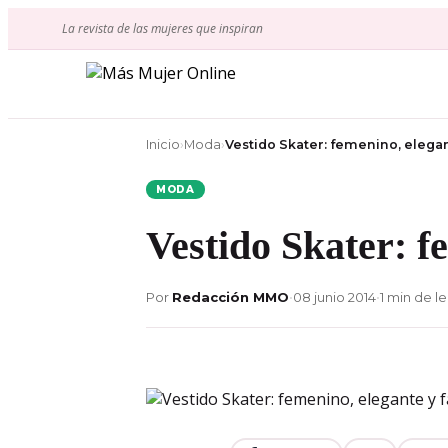
Ir
La revista de las mujeres que inspiran
al
contenido
Inicio
›
Moda
›
Vestido Skater: femenino, elegante
MODA
Vestido Skater: fe
Por
Redacción MMO
•
08 junio 2014
•
1 min de l