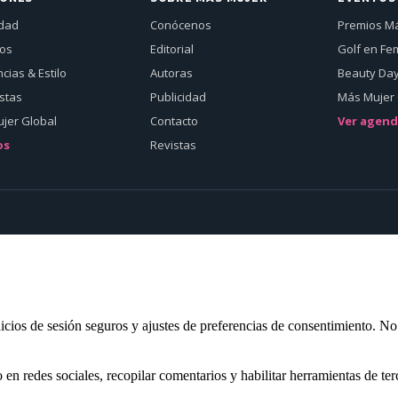
idad
Conócenos
Premios M
jos
Editorial
Golf en Fe
cias & Estilo
Autoras
Beauty Da
istas
Publicidad
Más Mujer 
jer Global
Contacto
Ver agen
os
Revistas
inicios de sesión seguros y ajustes de preferencias de consentimiento. N
n redes sociales, recopilar comentarios y habilitar herramientas de ter