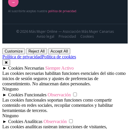
→
Al suscribirte aceptas nuestra
política de privacidad
.
© 2026 Más Mujer Online — Asociación Más Mujer Canarias
Aviso legal
Privacidad
Cookies
Customize
Reject All
Accept All
Política de privacidad
Política de cookies
✖
►
Cookies Necesarias
Siempre Activo
Las cookies necesarias habilitan funciones esenciales del sitio como
inicios de sesión seguros y ajustes de preferencias de
consentimiento. No almacenan datos personales.
Ninguno
►
Cookies Funcionales
Observación
Las cookies funcionales soportan funciones como compartir
contenido en redes sociales, recopilar comentarios y habilitar
herramientas de terceros.
Ninguno
►
Cookies Analíticas
Observación
Las cookies analíticas rastrean interacciones de visitantes,