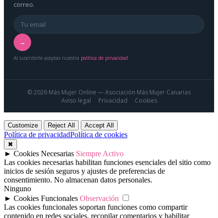
correo.
→
Al suscribirte aceptas nuestra
política de privacidad
.
© 2026 Más Mujer Online — Asociación Más Mujer Canarias
Aviso legal
Privacidad
Cookies
Customize
Reject All
Accept All
Política de privacidad
Política de cookies
✖
►
Cookies Necesarias
Siempre Activo
Las cookies necesarias habilitan funciones esenciales del sitio como
inicios de sesión seguros y ajustes de preferencias de
consentimiento. No almacenan datos personales.
Ninguno
►
Cookies Funcionales
Observación
Las cookies funcionales soportan funciones como compartir
contenido en redes sociales, recopilar comentarios y habilitar