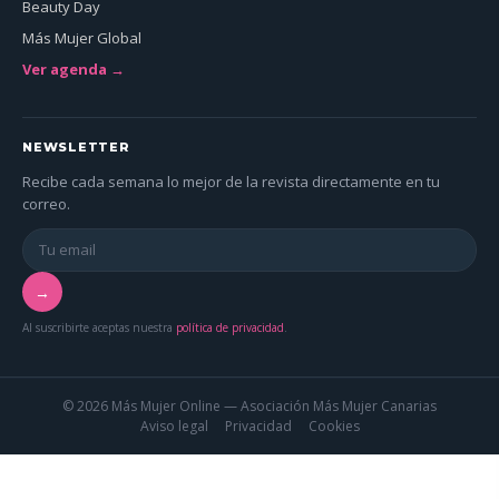
Beauty Day
Más Mujer Global
Ver agenda →
NEWSLETTER
Recibe cada semana lo mejor de la revista directamente en tu
correo.
→
Al suscribirte aceptas nuestra
política de privacidad
.
© 2026 Más Mujer Online — Asociación Más Mujer Canarias
Aviso legal
Privacidad
Cookies