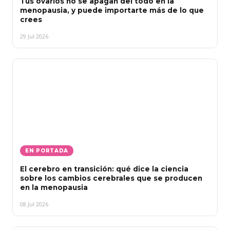
Tus ovarios no se apagan del todo en la
menopausia, y puede importarte más de lo que
crees
29 Jul 2026
EN PORTADA
El cerebro en transición: qué dice la ciencia
sobre los cambios cerebrales que se producen
en la menopausia
08 Jul 2026