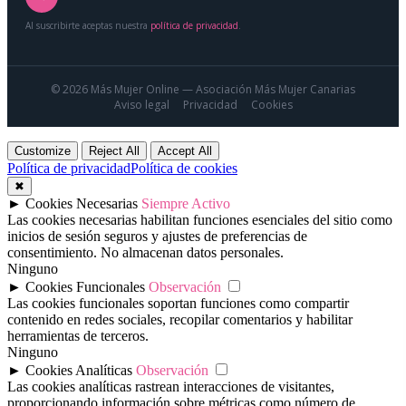
Al suscribirte aceptas nuestra
política de privacidad
.
© 2026 Más Mujer Online — Asociación Más Mujer Canarias
Aviso legal
Privacidad
Cookies
Customize
Reject All
Accept All
Política de privacidad
Política de cookies
✖
►
Cookies Necesarias
Siempre Activo
Las cookies necesarias habilitan funciones esenciales del sitio como
inicios de sesión seguros y ajustes de preferencias de
consentimiento. No almacenan datos personales.
Ninguno
►
Cookies Funcionales
Observación
Las cookies funcionales soportan funciones como compartir
contenido en redes sociales, recopilar comentarios y habilitar
herramientas de terceros.
Ninguno
►
Cookies Analíticas
Observación
Las cookies analíticas rastrean interacciones de visitantes,
proporcionando información sobre métricas como número de