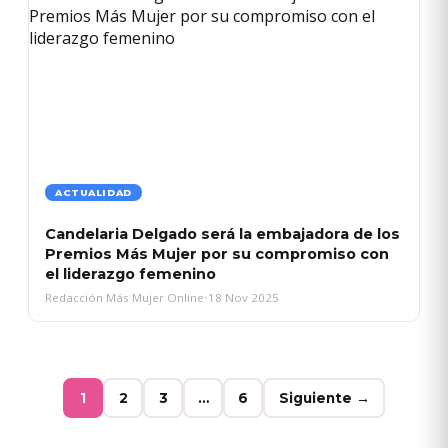
ACTUALIDAD
Candelaria Delgado será la embajadora de los
Premios Más Mujer por su compromiso con
el liderazgo femenino
Redacción Más Mujer Online
•
18 Nov 2025
1
2
3
…
6
Siguiente →