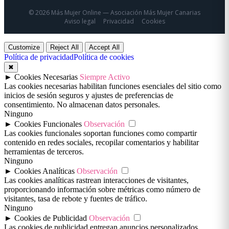
© 2026 Más Mujer Online — Asociación Más Mujer Canarias
Aviso legal
Privacidad
Cookies
Customize
Reject All
Accept All
Política de privacidad
Política de cookies
✖
►
Cookies Necesarias
Siempre Activo
Las cookies necesarias habilitan funciones esenciales del sitio como
inicios de sesión seguros y ajustes de preferencias de
consentimiento. No almacenan datos personales.
Ninguno
►
Cookies Funcionales
Observación
Las cookies funcionales soportan funciones como compartir
contenido en redes sociales, recopilar comentarios y habilitar
herramientas de terceros.
Ninguno
►
Cookies Analíticas
Observación
Las cookies analíticas rastrean interacciones de visitantes,
proporcionando información sobre métricas como número de
visitantes, tasa de rebote y fuentes de tráfico.
Ninguno
►
Cookies de Publicidad
Observación
Las cookies de publicidad entregan anuncios personalizados