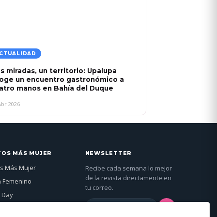
CTUALIDAD
s miradas, un territorio: Upalupa
oge un encuentro gastronómico a
atro manos en Bahía del Duque
Abr 2026
TOS MÁS MUJER
NEWSLETTER
s Más Mujer
Recibe cada semana lo mejor
de la revista directamente en
n Femenino
tu correo.
 Day
→
jer Global