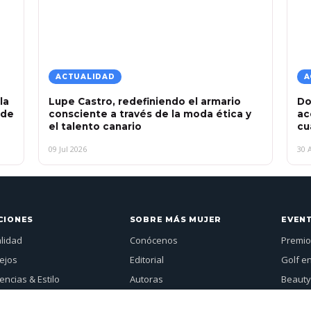
ACTUALIDAD
A
la
Lupe Castro, redefiniendo el armario
Do
 de
consciente a través de la moda ética y
ac
el talento canario
cu
09 Jul 2026
30 
CIONES
SOBRE MÁS MUJER
EVEN
alidad
Conócenos
Premio
ejos
Editorial
Golf e
ncias & Estilo
Autoras
Beauty
vistas
Publicidad
Más Mu