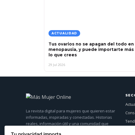
ACTUALIDAD
Tus ovarios no se apagan del todo en 
menopausia, y puede importarte más
lo que crees
29 Jul 2026
SEC
Actu
La revista digital para mujeres que quieren estar
Cons
informadas, inspiradas y conectadas. Historias
Tende
reales, información útil y una comunidad que
Entre
crece cada día.
Tu privacidad importa