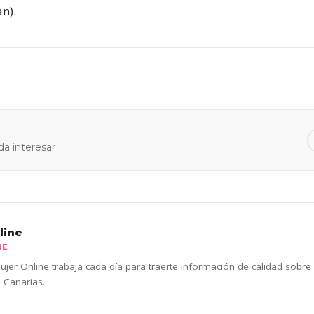
n).
a interesar
line
NE
jer Online trabaja cada día para traerte información de calidad sobre
 Canarias.