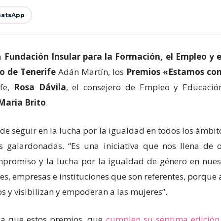
atsApp
la
Fundación Insular para la Formación, el Empleo y e
o de Tenerife
Adán Martín, los
Premios «Estamos con 
ife,
Rosa Dávila
, el consejero de Empleo y Educació
Maria Brito
.
de seguir en la lucha por la igualdad en todos los ámbi
s galardonadas. “Es una iniciativa que nos llena de 
ompromiso y la lucha por la igualdad de género en nues
des, empresas e instituciones que son referentes, porq
s y visibilizan y empoderan a las mujeres”.
a que estos premios, que
cumplen su séptima edición