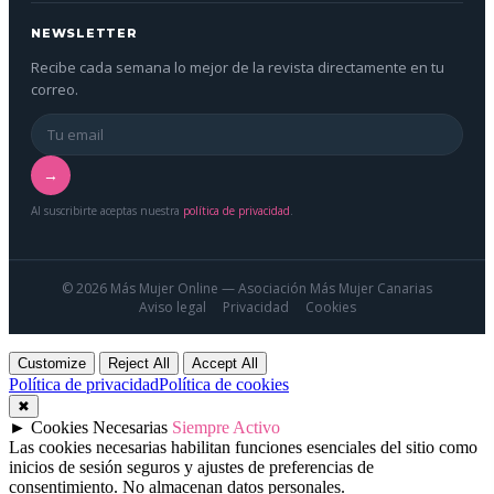
NEWSLETTER
Recibe cada semana lo mejor de la revista directamente en tu
correo.
→
Al suscribirte aceptas nuestra
política de privacidad
.
© 2026 Más Mujer Online — Asociación Más Mujer Canarias
Aviso legal
Privacidad
Cookies
Customize
Reject All
Accept All
Política de privacidad
Política de cookies
✖
►
Cookies Necesarias
Siempre Activo
Las cookies necesarias habilitan funciones esenciales del sitio como
inicios de sesión seguros y ajustes de preferencias de
consentimiento. No almacenan datos personales.