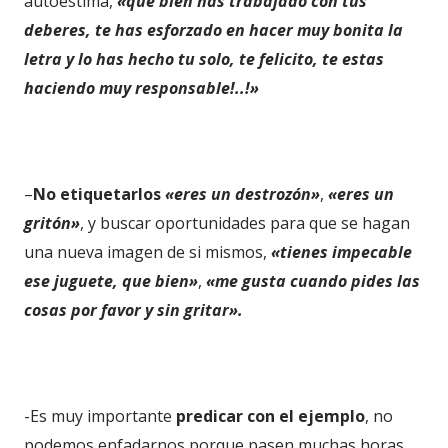
autoestima,
«que bien has trabajado con tus
deberes, te has esforzado en hacer muy bonita la
letra y lo has hecho tu solo, te felicito, te estas
haciendo muy responsable!..!»
–
No etiquetarlos
«eres un destrozón»
,
«eres un
gritón»
, y buscar oportunidades para que se hagan
una nueva imagen de si mismos,
«tienes impecable
ese juguete, que bien»
,
«me gusta cuando pides las
cosas por favor y sin gritar».
-Es muy importante
predicar con el ejemplo
, no
podemos enfadarnos porque pasen muchas horas